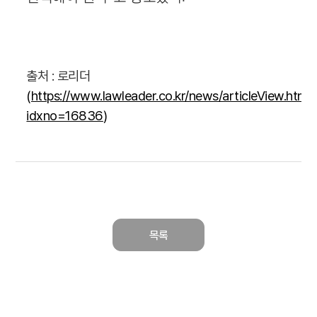
출처 : 로리더
(
https://www.lawleader.co.kr/news/articleView.html?
idxno=16836
)
목록