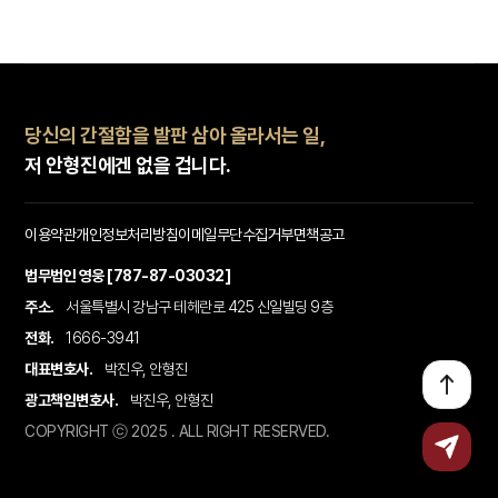
당신의 간절함을 발판 삼아 올라서는 일,
저 안형진에겐 없을 겁니다.
이용약관
개인정보처리방침
이메일무단수집거부
면책공고
법무법인 영웅 [787-87-03032]
주소.
서울특별시 강남구 테헤란로 425 신일빌딩 9층
전화.
1666-3941
대표변호사.
박진우, 안형진
광고책임변호사.
박진우, 안형진
COPYRIGHT ⓒ 2025 . ALL RIGHT RESERVED.