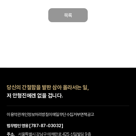
목록
당신의 간절함을 발판 삼아 올라서는 일,
저 안형진에겐 없을 겁니다.
이용약관
개인정보처리방침
이메일무단수집거부
면책공고
법무법인 영웅 [787-87-03032]
주소.
서울특별시 강남구 테헤란로 425 신일빌딩 9층