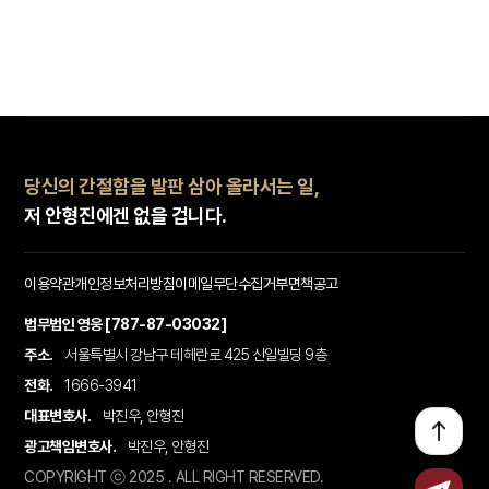
당신의 간절함을 발판 삼아 올라서는 일,
저 안형진에겐 없을 겁니다.
이용약관
개인정보처리방침
이메일무단수집거부
면책공고
법무법인 영웅 [787-87-03032]
주소.
서울특별시 강남구 테헤란로 425 신일빌딩 9층
전화.
1666-3941
대표변호사.
박진우, 안형진
광고책임변호사.
박진우, 안형진
COPYRIGHT ⓒ 2025 . ALL RIGHT RESERVED.