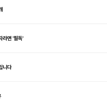
개
라면 '필독'
드립니다
유