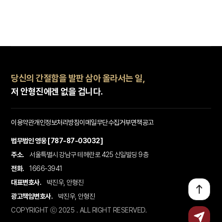
당신의 간절함을 발판 삼아 올라서는 일,
저 안형진에겐 없을 겁니다.
이용약관
개인정보처리방침
이메일무단수집거부
면책공고
법무법인 영웅 [787-87-03032]
주소.
서울특별시 강남구 테헤란로 425 신일빌딩 9층
전화.
1666-3941
대표변호사.
박진우, 안형진
광고책임변호사.
박진우, 안형진
COPYRIGHT ⓒ 2025 . ALL RIGHT RESERVED.