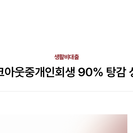
생활비대출
크아웃중개인회생 90% 탕감 