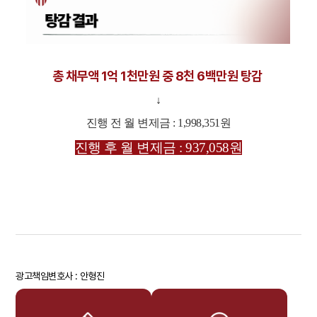
총 채무액 1억 1천만원 중 8천 6백만원 탕감
↓
진행 전 월 변제금 : 1,998,351원
진행 후 월 변제금 : 937,058원
광고책임변호사 : 안형진