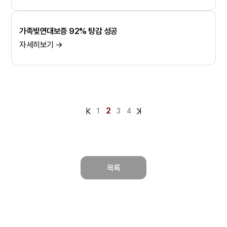
가족빚연대보증 92% 탕감 성공
자세히보기 →
2
1
3
4
목록