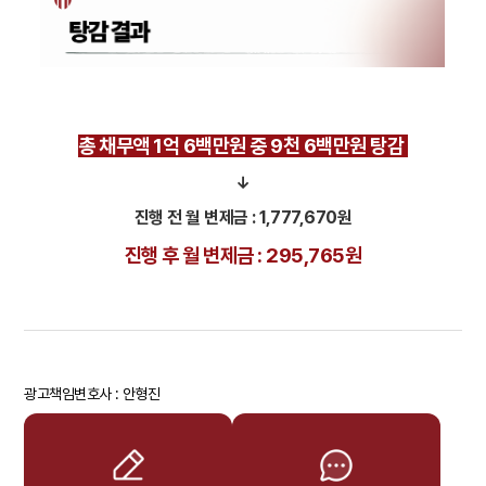
총 채무액 1억 6백만원 중 9천 6백만원 탕감
↓
진행 전 월 변제금 : 1,777,670원
진행 후 월 변제금 : 295,765원
광고책임변호사 : 안형진