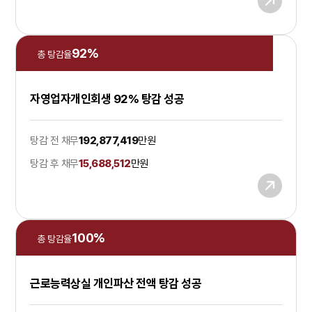
92
%
총 탕감율
자영업자개인회생 92% 탕감 성공
탕감 전 채무
192,877,419
만원
탕감 후 채무
15,688,512
만원
100
%
총 탕감율
근로능력상실 개인파산 전액 탕감 성공