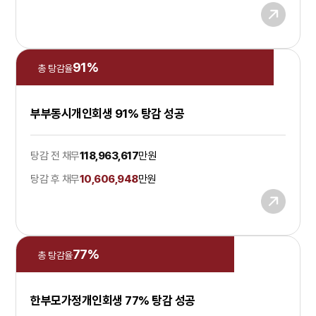
91
%
총 탕감율
부부동시개인회생 91% 탕감 성공
탕감 전 채무
118,963,617
만원
탕감 후 채무
10,606,948
만원
77
%
총 탕감율
한부모가정개인회생 77% 탕감 성공