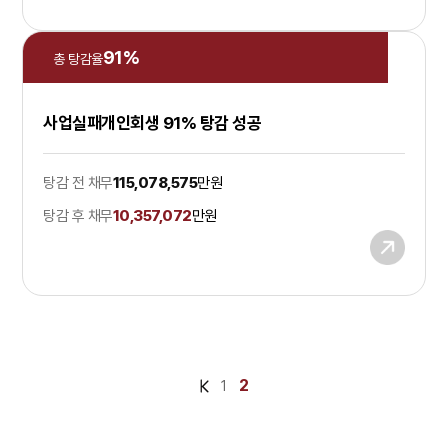
91
%
총 탕감율
사업실패개인회생 91% 탕감 성공
탕감 전 채무
115,078,575
만원
탕감 후 채무
10,357,072
만원
2
1