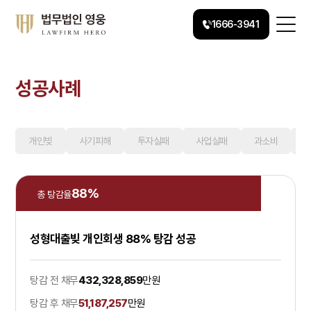
1666-3941
성공사례
개인빚
사기피해
투자실패
사업실패
과소비
88
%
총 탕감율
성형대출빚 개인회생 88% 탕감 성공
탕감 전 채무
432,328,859
만원
탕감 후 채무
51,187,257
만원