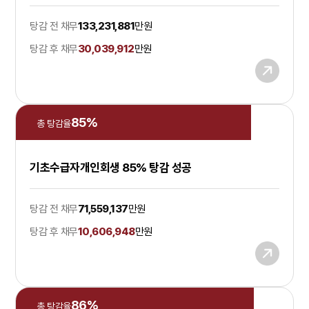
탕감 전 채무
133,231,881
만원
탕감 후 채무
30,039,912
만원
85
%
총 탕감율
기초수급자개인회생 85% 탕감 성공
탕감 전 채무
71,559,137
만원
탕감 후 채무
10,606,948
만원
86
%
총 탕감율