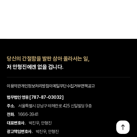
당신의 간절함을 발판 삼아 올라서는 일,
저 안형진에겐 없을 겁니다.
이용약관
개인정보처리방침
이메일무단수집거부
면책공고
법무법인 영웅 [787-87-03032]
주소.
서울특별시 강남구 테헤란로 425 신일빌딩 9층
전화.
1666-3941
대표변호사.
박진우, 안형진
광고책임변호사.
박진우, 안형진