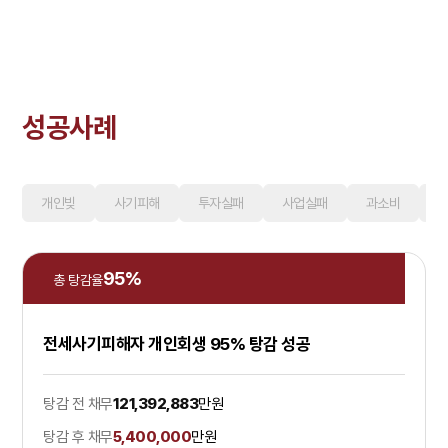
성공사례
개인빚
사기피해
투자실패
사업실패
과소비
95
%
총 탕감율
전세사기피해자 개인회생 95% 탕감 성공
탕감 전 채무
121,392,883
만원
탕감 후 채무
5,400,000
만원