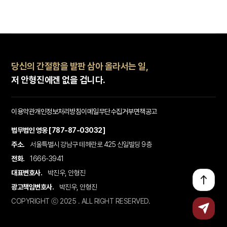
당신의 간절함을 발판 삼아 올라서는 일,
저 안형진에겐 없을 겁니다.
이용약관
개인정보처리방침
이메일무단수집거부
면책공고
법무법인 영웅 [787-87-03032]
주소.
서울특별시 강남구 테헤란로 425 신일빌딩 9층
전화.
1666-3941
대표변호사.
박진우, 안형진
광고책임변호사.
박진우, 안형진
COPYRIGHT ⓒ 2025 . ALL RIGHT RESERVED.