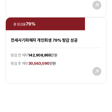
79
%
총 탕감율
전세사기피해자 개인회생 79% 탕감 성공
탕감 전 채무
142,908,865
만원
탕감 후 채무
30,563,090
만원