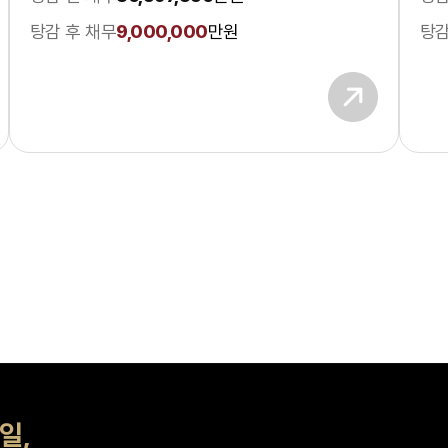
탕감 후 채무
9,000,000
만원
탕감
일,