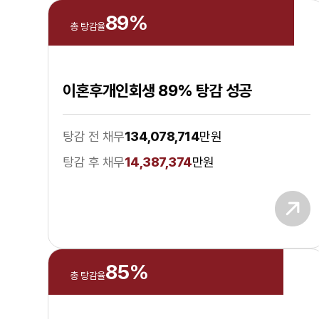
89
%
총 탕감율
이혼후개인회생 89% 탕감 성공
탕감 전 채무
134,078,714
만원
탕감 후 채무
14,387,374
만원
85
%
총 탕감율