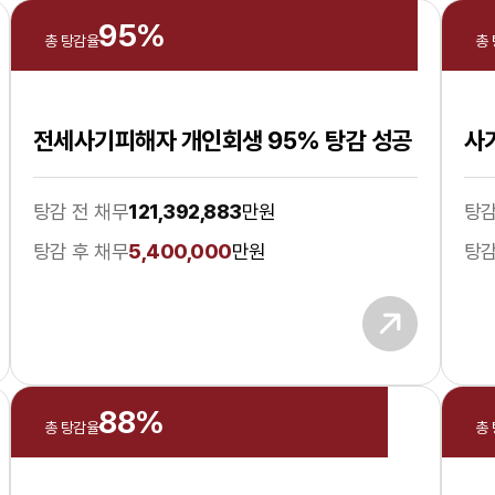
95
%
총 탕감율
총
전세사기피해자 개인회생 95% 탕감 성공
사
탕감 전 채무
121,392,883
만원
탕감
탕감 후 채무
5,400,000
만원
탕감
88
%
총 탕감율
총