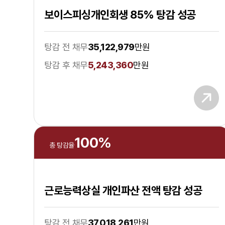
보이스피싱개인회생 85% 탕감 성공
탕감 전 채무
35,122,979
만원
탕감 후 채무
5,243,360
만원
100
%
총 탕감율
근로능력상실 개인파산 전액 탕감 성공
탕감 전 채무
37,018,261
만원