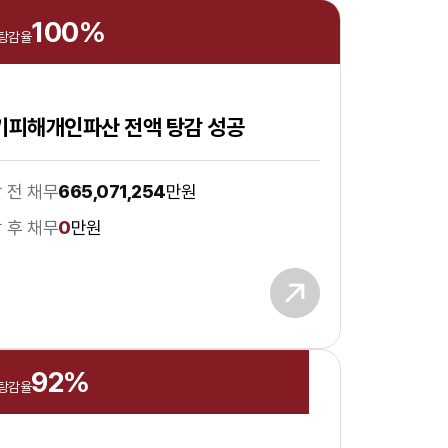
100
%
 탕감율
기피해개인파산 전액 탕감 성공
 전 채무
665,071,254
만원
 후 채무
0
만원
92
%
 탕감율