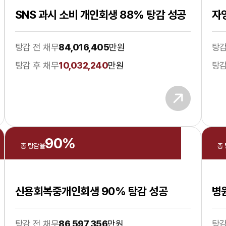
SNS 과시 소비 개인회생 88% 탕감 성공
자
탕감 전 채무
84,016,405
만원
탕감
탕감 후 채무
10,032,240
만원
탕감
90
%
총 탕감율
총
신용회복중개인회생 90% 탕감 성공
병
탕감 전 채무
86,597,356
만원
탕감