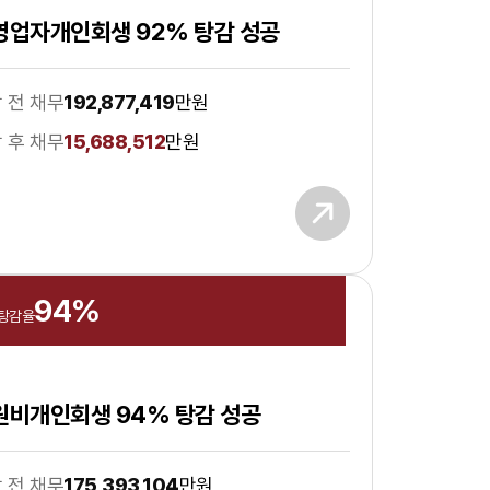
영업자개인회생 92% 탕감 성공
 전 채무
192,877,419
만원
 후 채무
15,688,512
만원
94
%
 탕감율
원비개인회생 94% 탕감 성공
 전 채무
175,393,104
만원