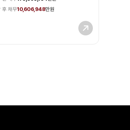
 후 채무
10,606,948
만원