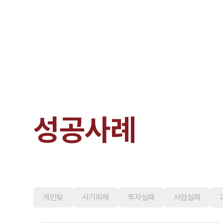
성공사례
개인빚
사기피해
투자실패
사업실패