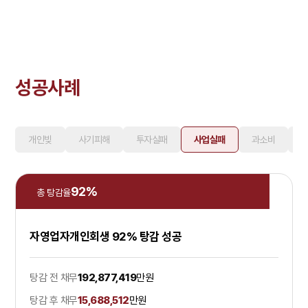
성공사례
개인빚
사기피해
투자실패
사업실패
과소비
92
%
총 탕감율
자영업자개인회생 92% 탕감 성공
탕감 전 채무
192,877,419
만원
탕감 후 채무
15,688,512
만원