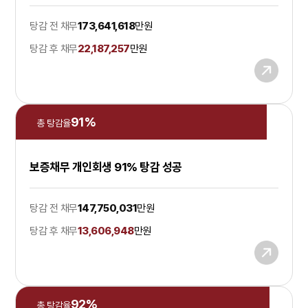
탕감 전 채무
173,641,618
만원
탕감 후 채무
22,187,257
만원
91
%
총 탕감율
보증채무 개인회생 91% 탕감 성공
탕감 전 채무
147,750,031
만원
탕감 후 채무
13,606,948
만원
92
%
총 탕감율