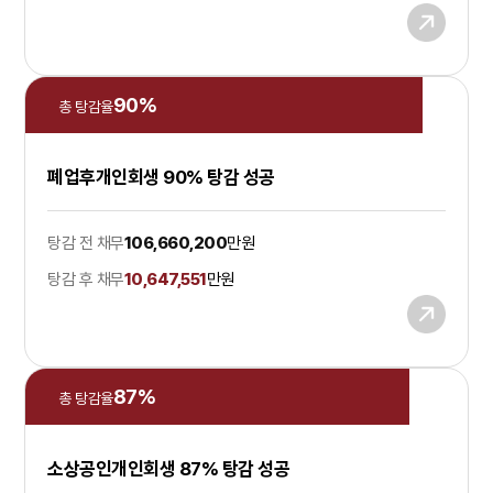
90
%
총 탕감율
폐업후개인회생 90% 탕감 성공
탕감 전 채무
106,660,200
만원
탕감 후 채무
10,647,551
만원
87
%
총 탕감율
소상공인개인회생 87% 탕감 성공